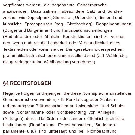
verpflichtet werden, die sogenannte Gendersprache
anzuwenden. Dazu zählen insbesondere Satz­ und Sonder­
zeichen wie Doppelpunkt, Sternchen, Unterstrich, Binnen I und
künstliche Sprechpausen (sog. Glottisschlag). Doppelnennun­gen
(Bürger und Bürgerinnen) und Partizipialumschreibungen
(Radfahrende) oder ähnliche Konstruktionen sind zu vermei­
den, wenn dadurch die Lesbarkeit oder Verständlichkeit eines
Textes leiden oder wenn sie den Denkgesetzen widersprechen,
grammatikalisch falsch oder sinnentstellend sind (z.B. Wählen­de,
die gerade gar keine Wahlhandlung vornehmen).
§4 RECHTSFOLGEN
Negative Folgen für diejenigen, die diese Normsprache anstelle der
Gendersprache verwenden, z.B. Punktabzug oder Schlech­
terbenotung von Prüfungsarbeiten an Universitäten und Schu­len
sowie Nichtannahme oder Nichtbeachtung von Anliegen
(Anträgen) durch Behörden oder andere öffentlich ­rechtliche
Institutionen (Rundfunk­und Fernsehanstalten, Studenten­
parlamente u.ä.) sind untersagt und bei Nichtbeachtung